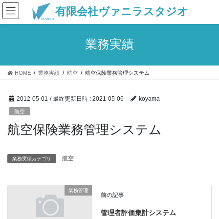
コ
ナ
有限会社ヴァニラスタジオ
ン
ビ
テ
ゲ
ン
ー
業務実績
ツ
シ
へ
ョ
ス
ン
HOME
業務実績
航空
航空保険業務管理システム
キ
に
ッ
移
プ
動
2012-05-01
/ 最終更新日時 :
2021-05-06
koyama
航空
航空保険業務管理システム
航空
業務実績カテゴリ
業務管理
前の記事
管理者評価集計システム