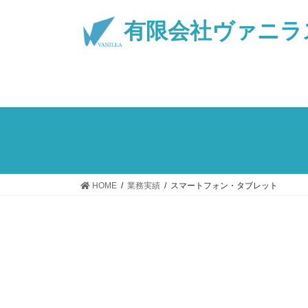
コ
ナ
ン
ビ
有限会社ヴァニラ
テ
ゲ
ン
ー
ツ
シ
へ
ョ
ス
ン
キ
に
ッ
移
プ
動
HOME
業務実績
スマートフォン・タブレット